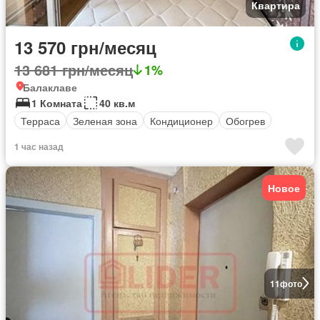
Квартира
13 570 грн/месяц
13 681 грн/месяц
1%
Балаклаве
1 Комната
40 кв.м
Терраса
Зеленая зона
Кондиционер
Обогрев
1 час назад
Новое
11
фото