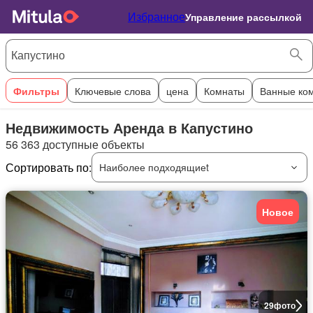
Избранное
Управление рассылкой
Фильтры
Ключевые слова
цена
Комнаты
Ванные ко
Недвижимость Аренда в Капустино
56 363 доступные объекты
Сортировать по:
Наиболее подходящиеt
Новое
29
фото