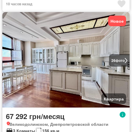
10 часов назад
Новое
26
фото
Квартира
67 292 грн/месяц
Великодолинском, Днепропетровской области
3 Комнаты
156 кв.м