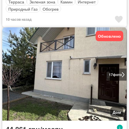
Терраса
Зеленая зона
Камин
Интернет
Природный Газ
Обогрев
10 часов назад
Обновлено
17
фото
Дом