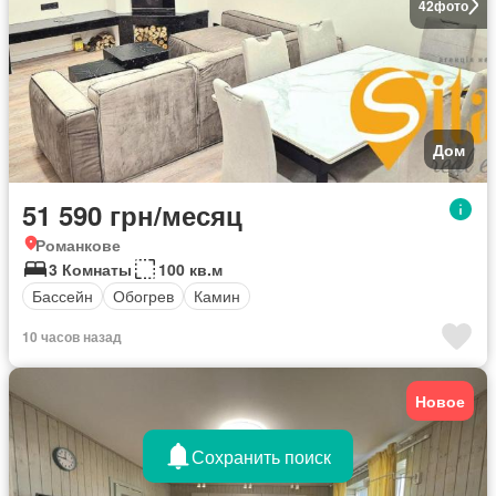
42
фото
Дом
51 590 грн/месяц
Романкове
3 Комнаты
100 кв.м
Бассейн
Обогрев
Камин
10 часов назад
Новое
Сохранить поиск