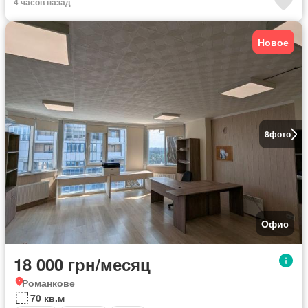
4 часов назад
Новое
8
фото
Офис
18 000 грн/месяц
Романкове
70 кв.м