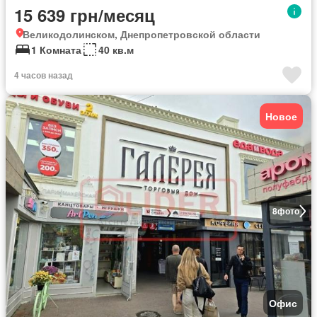
15 639 грн/месяц
Великодолинском, Днепропетровской области
1 Комната
40 кв.м
4 часов назад
Новое
8
фото
Офис