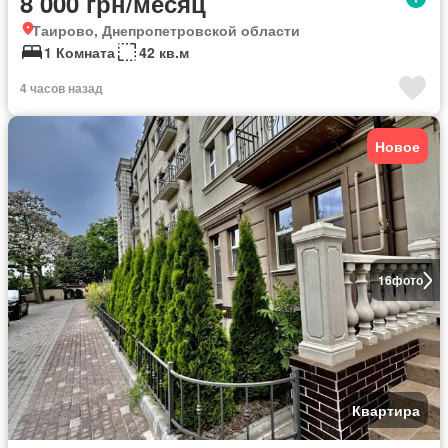
8 000 грн/месяц
Таирово, Днепропетровской области
1 Комната
42 кв.м
4 часов назад
Новое
16
фото
Квартира