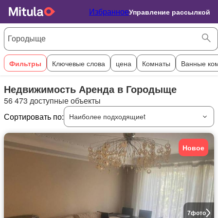
Избранное
Управление рассылкой
Фильтры
Ключевые слова
цена
Комнаты
Ванные ко
Недвижимость Аренда в Городыще
56 473 доступные объекты
Сортировать по:
Наиболее подходящиеt
Новое
7
фото