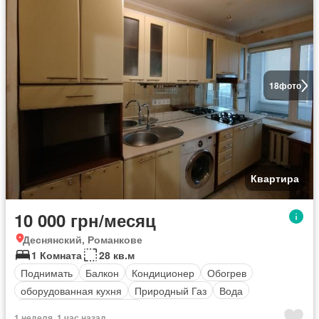
18
фото
Квартира
10 000 грн/месяц
Деснянский, Романкове
1 Комната
28 кв.м
Поднимать
Балкон
Кондиционер
Обогрев
оборудованная кухня
Природный Газ
Вода
Полностью меблирована
1 неделя, 1 час назад