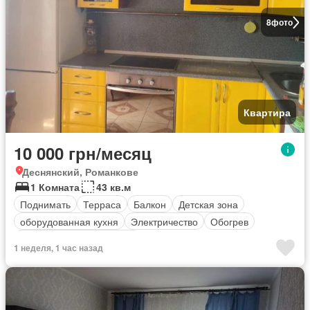
8
фото
Квартира
10 000 грн/месяц
Деснянский, Романкове
1 Комната
43 кв.м
Поднимать
Терраса
Балкон
Детская зона
оборудованная кухня
Электричество
Обогрев
Полностью меблирована
1 неделя, 1 час назад