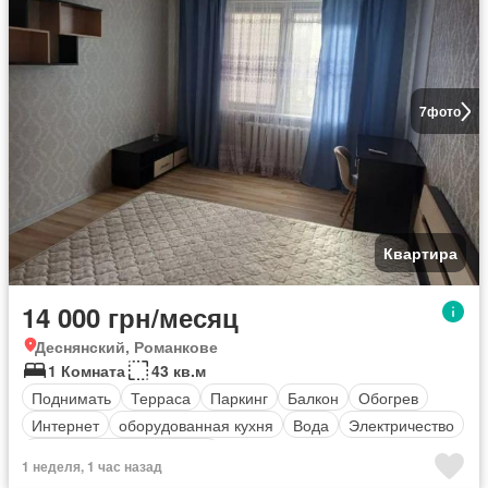
7
фото
Квартира
14 000 грн/месяц
Деснянский, Романкове
1 Комната
43 кв.м
Поднимать
Терраса
Паркинг
Балкон
Обогрев
Интернет
оборудованная кухня
Вода
Электричество
Полностью меблирована
1 неделя, 1 час назад