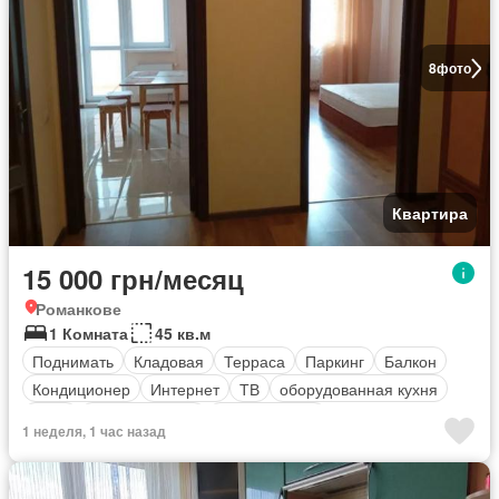
8
фото
Квартира
15 000 грн/месяц
Романкове
1 Комната
45 кв.м
Поднимать
Кладовая
Терраса
Паркинг
Балкон
Кондиционер
Интернет
ТВ
оборудованная кухня
Вода
Электричество
Безопасность
1 неделя, 1 час назад
Полностью меблирована