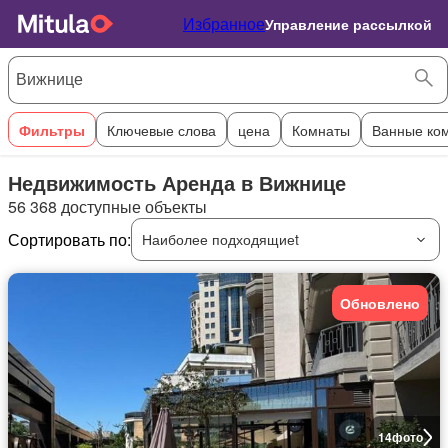
Избранное
Управление рассылкой
Фильтры
Ключевые слова
цена
Комнаты
Ванные ко
Недвижимость Аренда в Вижнице
56 368 доступные объекты
Сортировать по:
Наиболее подходящиеt
Обновлено
14
фото