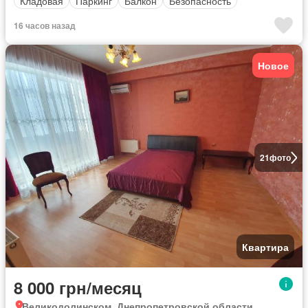
Кладовая
Паркинг
Балкон
Безопасность
16 часов назад
Новое
21
фото
Квартира
8 000 грн/месяц
Великодолинском, Днепропетровской области