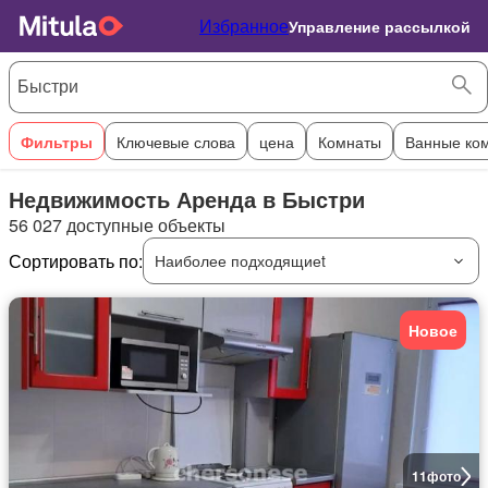
Избранное
Управление рассылкой
Фильтры
Ключевые слова
цена
Комнаты
Ванные ко
Недвижимость Аренда в Быстри
56 027 доступные объекты
Сортировать по:
Наиболее подходящиеt
Новое
11
фото