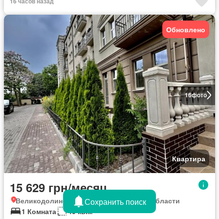
16 часов назад
Обновлено
16
фото
Квартира
15 629 грн/месяц
Великодолинском, Днепропетровской области
Сохранить поиск
1 Комната
40 кв.м