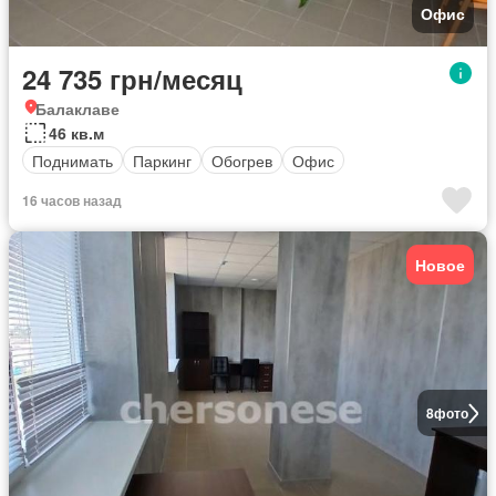
Офис
24 735 грн/месяц
Балаклаве
46 кв.м
Поднимать
Паркинг
Обогрев
Офис
16 часов назад
Новое
8
фото