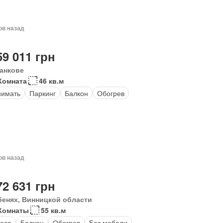
ов назад
59 011 грн
анкове
Комната
46 кв.м
нимать
Паркинг
Балкон
Обогрев
ов назад
72 631 грн
бенях, Винницкой области
Комнаты
55 кв.м
аса
Балкон
Обогрев
Без мебели