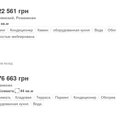
22 561 грн
нянский, Романкове
 кв.м
инг
Кондиционер
Камин
оборудованная кухня
Вода
Обог
остью меблирована
ов назад
76 663 грн
анкове
Комната
44 кв.м
нимать
Кладовая
Терраса
Паркинг
Кондиционер
Обогрев
удованная кухня
Вода