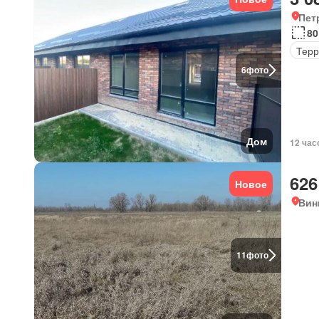
Пет
80
Терр
6
фото
Дом
12 час
626
Новое
Вин
11
фото