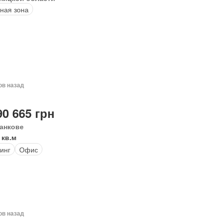
ная зона
ов назад
90 665 грн
анкове
 кв.м
инг
Офис
ов назад