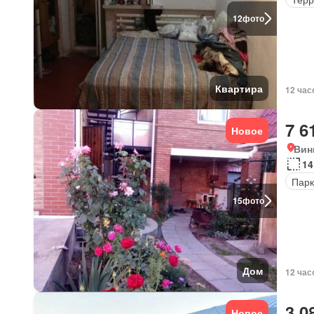
12
фото
Квартира
12 час
7 6
Новое
Вин
14
Парк
15
фото
Дом
12 час
3 0
Новое