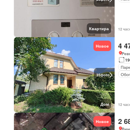
Квартира
12 час
4 4
Новое
Рев
19
Парк
Обог
35
фото
Дом
12 час
2 6
Новое
Вин