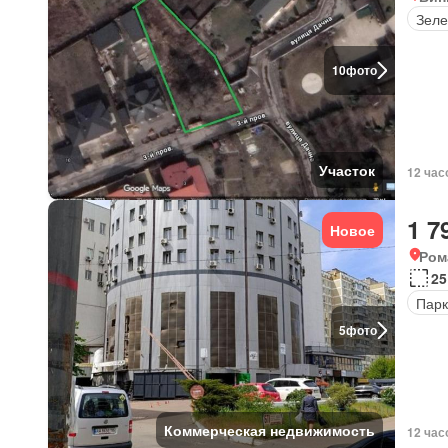
Зеле
10
фото
Участок
12 час
1 7
Новое
Ром
25
Парк
5
фото
Коммерческая недвижимость
12 час