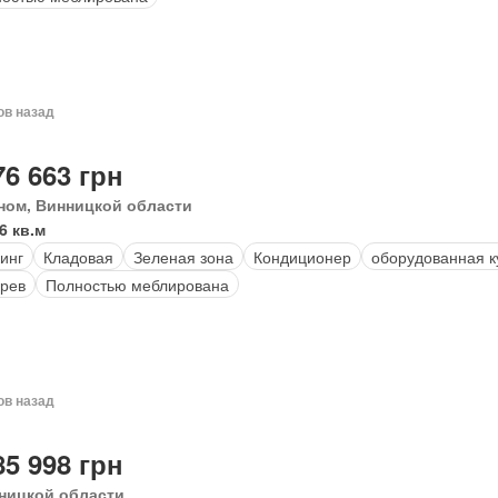
ов назад
76 663 грн
ном, Винницкой области
6 кв.м
инг
Кладовая
Зеленая зона
Кондиционер
оборудованная к
рев
Полностью меблирована
ов назад
85 998 грн
ницкой области