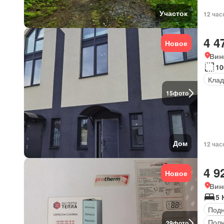
Участок
12 час
4 4
Новое
Вин
10
Клад
15
фото
Дом
12 час
4 9
Новое
Вин
5 
Под
Полн
29
фото