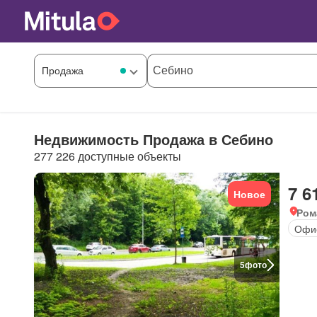
Недвижимость Продажа в Себино
277 226 доступные объекты
7 6
Новое
Ром
Офи
5
фото