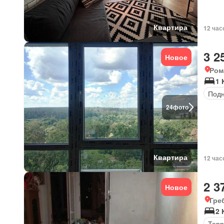
Квартира
12 час
3 2
Новое
Ром
1 
Под
24
фото
Квартира
12 час
2 3
Новое
Гре
2 
Терр