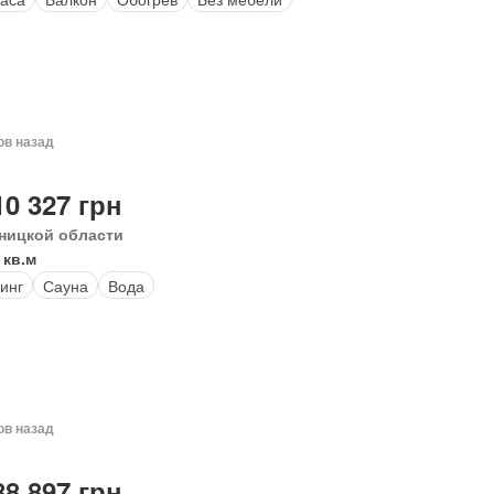
ов назад
10 327 грн
ницкой области
 кв.м
инг
Сауна
Вода
ов назад
88 897 грн