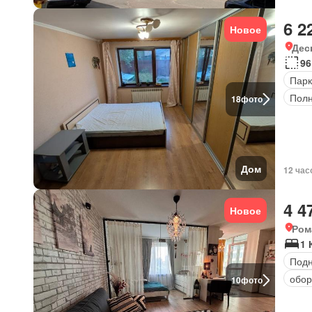
6 2
Новое
Дес
96
Парк
Полн
18
фото
Дом
12 час
4 4
Новое
Ром
1 
Под
обор
10
фото