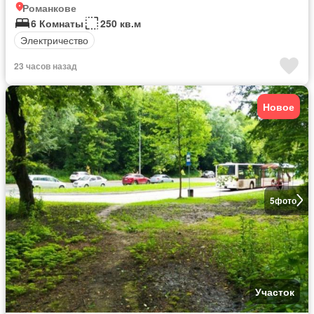
Романкове
6 Комнаты
250 кв.м
Электричество
23 часов назад
Новое
5
фото
Участок