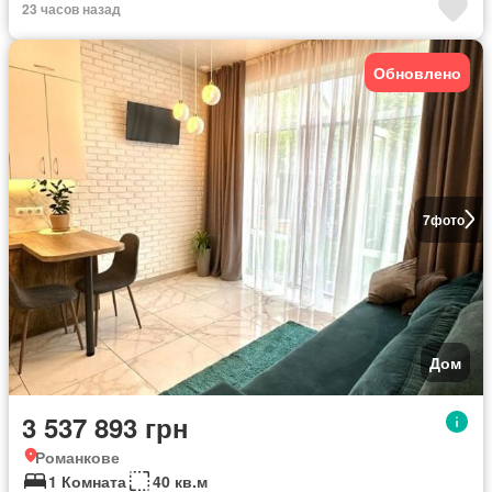
23 часов назад
Обновлено
7
фото
Дом
3 537 893 грн
Романкове
1 Комната
40 кв.м