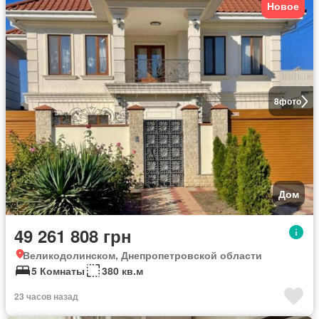
Новое
8
фото
Дом
49 261 808 грн
Великодолинском, Днепропетровской области
5 Комнаты
380 кв.м
23 часов назад