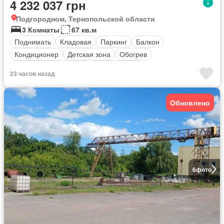
4 232 037 грн
Подгородном, Тернопольской области
3 Комнаты
67 кв.м
Поднимать
Кладовая
Паркинг
Балкон
Кондиционер
Детская зона
Обогрев
оборудованная кухня
Безопасность
23 часов назад
Полностью меблирована
Обновлено
6
фото