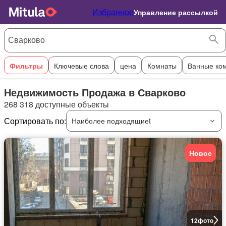
Избранное
Управление рассылкой
Фильтры
Ключевые слова
цена
Комнаты
Ванные ко
Недвижимость Продажа в Сварково
268 318 доступные объекты
Сортировать по:
Наиболее подходящиеt
Новое
12
фото