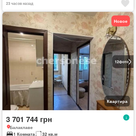
23 часов назад
Новое
12
фото
Квартира
3 701 744 грн
Балаклаве
1 Комната
32 кв.м