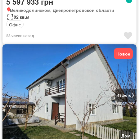
5 597 933 грн
Великодолинском, Днепропетровской области
82 кв.м
Офис
23 часов назад
Новое
48
фото
Дом