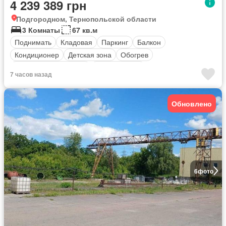
4 239 389 грн
Подгородном, Тернопольской области
3 Комнаты
67 кв.м
Поднимать
Кладовая
Паркинг
Балкон
Кондиционер
Детская зона
Обогрев
оборудованная кухня
Безопасность
7 часов назад
Полностью меблирована
Обновлено
6
фото