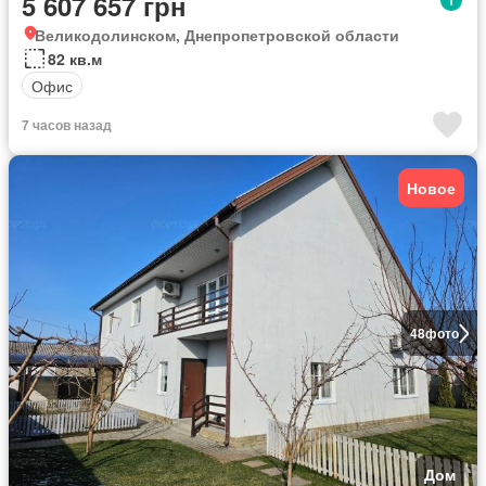
5 607 657 грн
Великодолинском, Днепропетровской области
82 кв.м
Офис
7 часов назад
Новое
48
фото
Дом