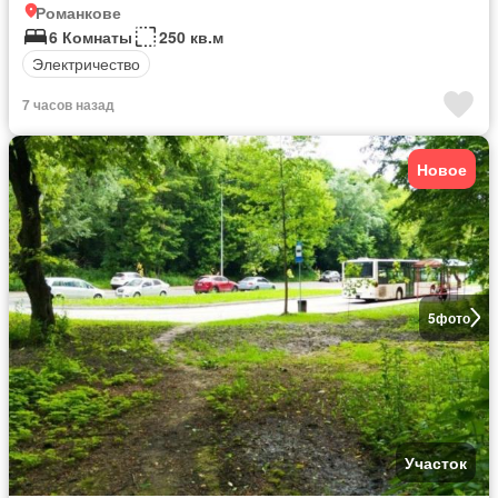
Романкове
6 Комнаты
250 кв.м
Электричество
7 часов назад
Новое
5
фото
Участок