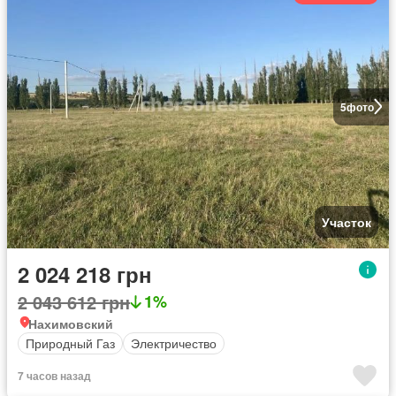
5
фото
Участок
2 024 218 грн
2 043 612 грн
1%
Нахимовский
Природный Газ
Электричество
7 часов назад