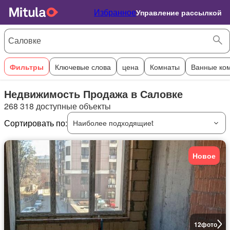
Избранное
Управление рассылкой
Фильтры
Ключевые слова
цена
Комнаты
Ванные ко
Недвижимость Продажа в Саловке
268 318 доступные объекты
Сортировать по:
Наиболее подходящиеt
Новое
12
фото