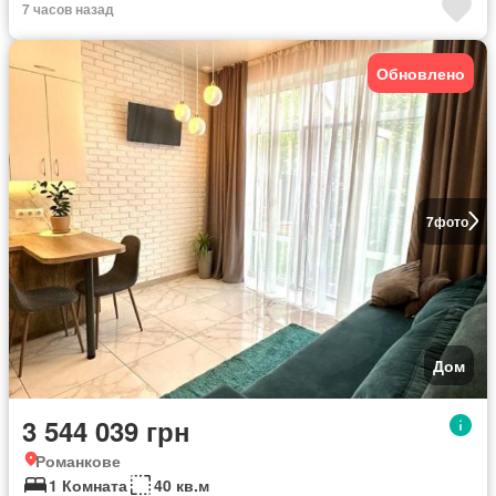
7 часов назад
Обновлено
7
фото
Дом
3 544 039 грн
Романкове
1 Комната
40 кв.м