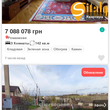
Квартира
7 088 078 грн
Романкове
3 Комнаты
142 кв.м
Кладовая
Зеленая зона
Обогрев
Камин
7 часов назад
Обновлено
5
фото