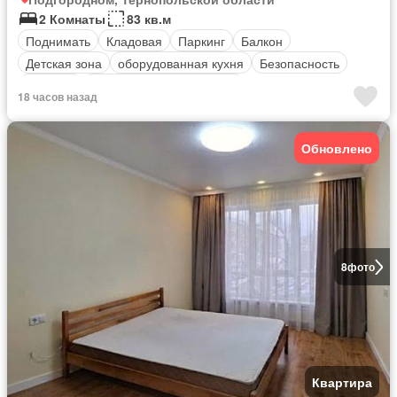
2 Комнаты
83 кв.м
Поднимать
Кладовая
Паркинг
Балкон
Детская зона
оборудованная кухня
Безопасность
Обогрев
Полностью меблирована
18 часов назад
Обновлено
8
фото
Квартира