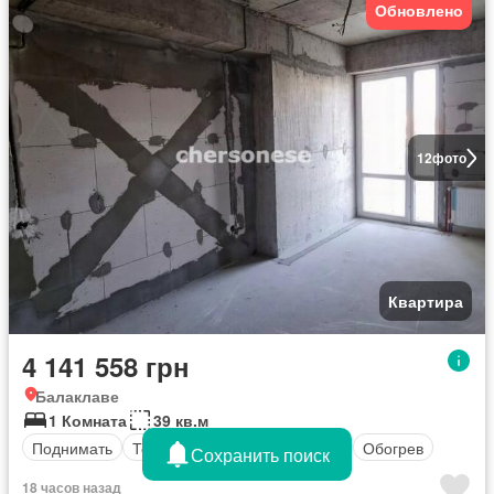
Обновлено
12
фото
Квартира
4 141 558 грн
Балаклаве
1 Комната
39 кв.м
Поднимать
Терраса
Паркинг
Балкон
Обогрев
Сохранить поиск
18 часов назад