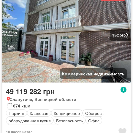
15
фото
Коммерческая недвижимость
49 119 282 грн
Славутиче, Винницкой области
674 кв.м
Паркинг
Кладовая
Кондиционер
Обогрев
оборудованная кухня
Безопасность
Офис
Полностью меблирована
18 часов назад