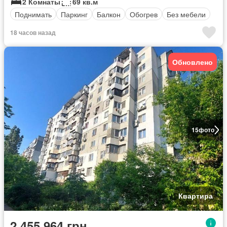
2 Комнаты
69 кв.м
Поднимать
Паркинг
Балкон
Обогрев
Без мебели
18 часов назад
Обновлено
15
фото
Квартира
2 455 964 грн