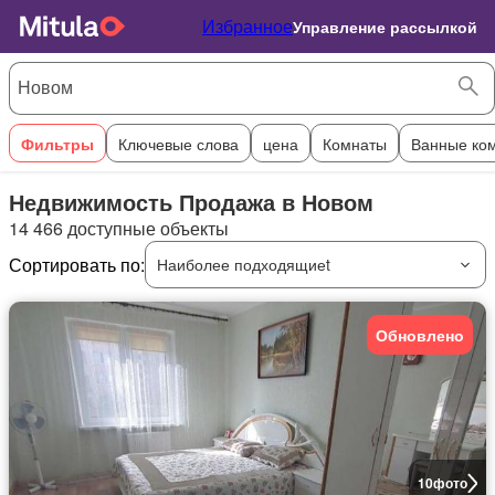
Избранное
Управление рассылкой
Фильтры
Ключевые слова
цена
Комнаты
Ванные ко
Недвижимость Продажа в Новом
14 466 доступные объекты
Сортировать по:
Наиболее подходящиеt
Обновлено
10
фото