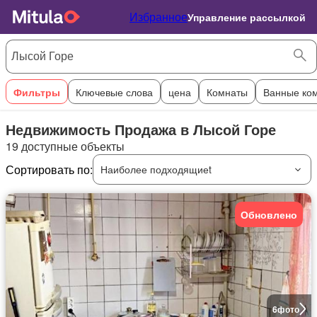
Избранное
Управление рассылкой
Фильтры
Ключевые слова
цена
Комнаты
Ванные ко
Недвижимость Продажа в Лысой Горе
19 доступные объекты
Сортировать по:
Наиболее подходящиеt
Обновлено
6
фото