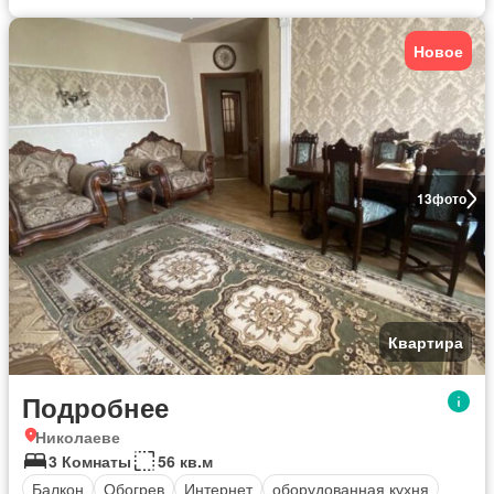
Новое
13
фото
Квартира
Подробнее
Николаеве
3 Комнаты
56 кв.м
Балкон
Обогрев
Интернет
оборудованная кухня