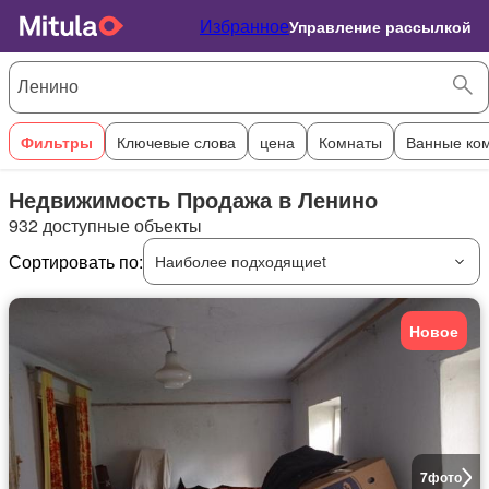
Избранное
Управление рассылкой
Фильтры
Ключевые слова
цена
Комнаты
Ванные ко
Недвижимость Продажа в Ленино
932 доступные объекты
Сортировать по:
Наиболее подходящиеt
Новое
7
фото