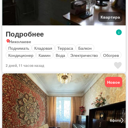
Квартира
Подробнее
Николаеве
Поднимать
Кладовая
Терраса
Балкон
Кондиционер
Камин
Вода
Электричество
Обогрев
2 дней, 11 часов назад
Новое
6
фото