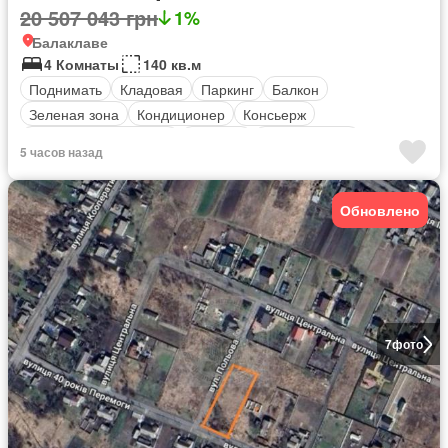
20 507 043 грн
1%
Балаклаве
4 Комнаты
140 кв.м
Поднимать
Кладовая
Паркинг
Балкон
Зеленая зона
Кондиционер
Консьерж
оборудованная кухня
Обогрев
Безопасность
5 часов назад
Обновлено
7
фото