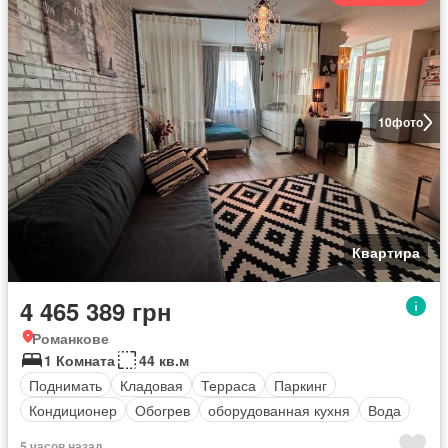
10
фото
Квартира
4 465 389 грн
Романкове
1 Комната
44 кв.м
Поднимать
Кладовая
Терраса
Паркинг
Кондиционер
Обогрев
оборудованная кухня
Вода
5 часов назад