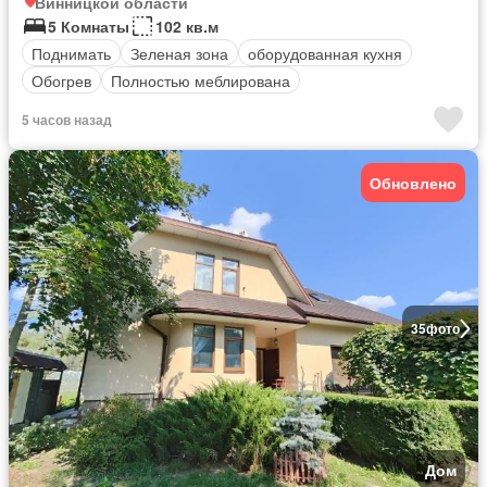
Винницкой области
5 Комнаты
102 кв.м
Поднимать
Зеленая зона
оборудованная кухня
Обогрев
Полностью меблирована
5 часов назад
Обновлено
35
фото
Дом