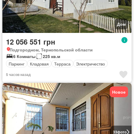
Дом
12 056 551 грн
Подгородном, Тернопольской области
6 Комнаты
225 кв.м
Паркинг
Кладовая
Терраса
Электричество
5 часов назад
Новое
33
фото