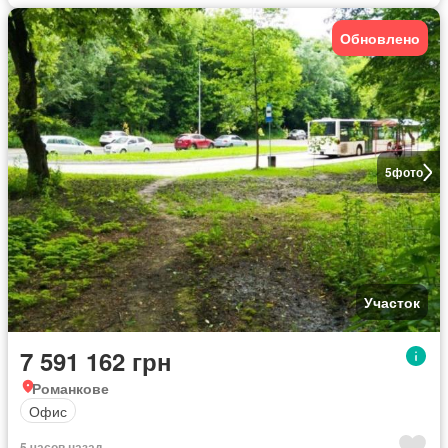
Обновлено
5
фото
Участок
7 591 162 грн
Романкове
Офис
5 часов назад