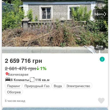
5
фото
Дом
2 659 716 грн
2 681 475 грн
1%
Бахчисарае
6 Комнаты
116 кв.м
Паркинг
Природный Газ
Вода
Электричество
Обогрев
5 часов назад