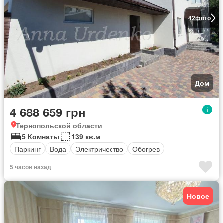
42
фото
Дом
4 688 659 грн
Тернопольской области
5 Комнаты
139 кв.м
Паркинг
Вода
Электричество
Обогрев
5 часов назад
Новое