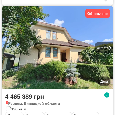
Обновлено
35
фото
Дом
4 465 389 грн
Ревном, Винницкой области
196 кв.м