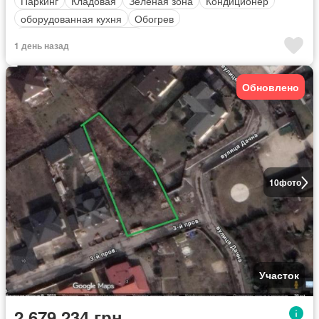
Паркинг
Кладовая
Зеленая зона
Кондиционер
оборудованная кухня
Обогрев
Полностью меблирована
1 день назад
Обновлено
10
фото
Участок
2 679 234 грн