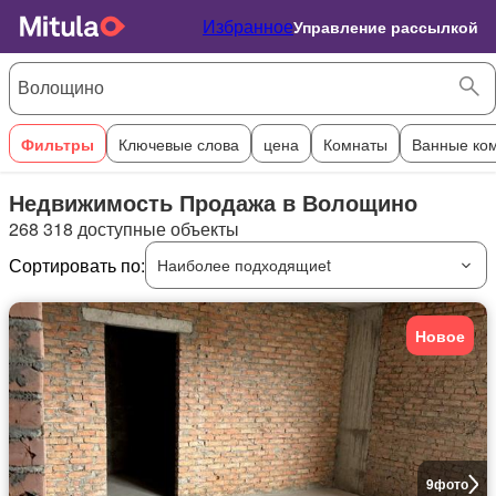
Избранное
Управление рассылкой
Фильтры
Ключевые слова
цена
Комнаты
Ванные ко
Недвижимость Продажа в Волощино
268 318 доступные объекты
Сортировать по:
Наиболее подходящиеt
Новое
9
фото