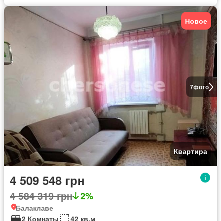
Новое
7
фото
Квартира
4 509 548 грн
4 584 319 грн
2%
Балаклаве
2 Комнаты
42 кв.м