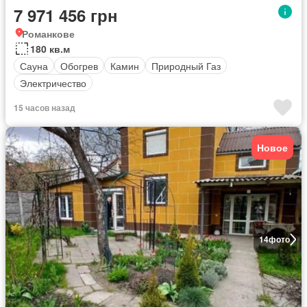
7 971 456 грн
Романкове
180 кв.м
Сауна
Обогрев
Камин
Природный Газ
Электричество
15 часов назад
Новое
14
фото