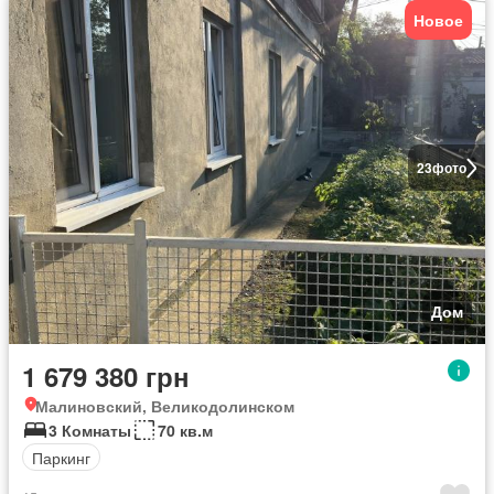
Новое
23
фото
Дом
1 679 380 грн
Малиновский, Великодолинском
3 Комнаты
70 кв.м
Паркинг