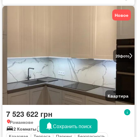
Новое
20
фото
Квартира
7 523 622 грн
Романкове
Сохранить поиск
2 Комнаты
70 кв.м
Кладовая
Терраса
Паркинг
Безопасность